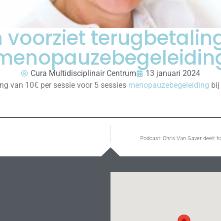
 voorziet terugbetalin
menopauzebegeleidin
Cura Multidisciplinair Centrum
13 januari 2024
g van 10€ per sessie voor 5 sessies
menopauzebegeleiding
bij
Podcast: Chris Van Gaver deelt ha