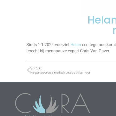
Helan
Sinds 1-1-2024 voorziet
Helan
een tegemoetkomin
terecht bij menopauze expert Chris Van Gaver.
VORIGE
Nieuwe procedure medisch ontslag bij burn-out