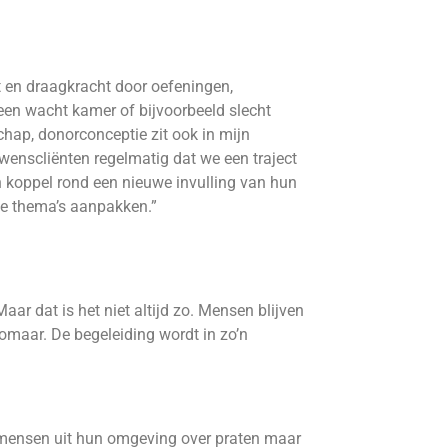
t en draagkracht door oefeningen,
een wacht kamer of bijvoorbeeld slecht
chap, donorconceptie zit ook in mijn
rwenscliënten regelmatig dat we een traject
 koppel rond een nieuwe invulling van hun
we thema’s aanpakken.”
aar dat is het niet altijd zo. Mensen blijven
zomaar. De begeleiding wordt in zo’n
et mensen uit hun omgeving over praten maar