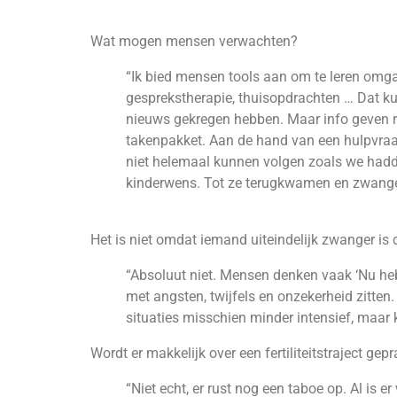
Wat mogen mensen verwachten?
“Ik bied mensen tools aan om te leren omga
gesprekstherapie, thuisopdrachten … Dat ku
nieuws gekregen hebben. Maar info geven ro
takenpakket. Aan de hand van een hulpvraag 
niet helemaal kunnen volgen zoals we hadd
kinderwens. Tot ze terugkwamen en zwanger
Het is niet omdat iemand uiteindelijk zwanger is d
“Absoluut niet. Mensen denken vaak ‘Nu heb j
met angsten, twijfels en onzekerheid zitten
situaties misschien minder intensief, maar k
Wordt er makkelijk over een fertiliteitstraject gep
“Niet echt, er rust nog een taboe op. Al i