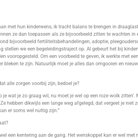
an met hun kinderwens, ik tracht balans te brengen in draaglas
nnen ze dan toepassen als ze bijvoorbeeld zitten te wachten in 
nd bijvoorbeeld fertiliteitsbehandelingen, adoptie, pleegouders
stellen we een begeleidingstraject op. Al gebeurt het bij kinde
en vooropgesteld. Om een voorbeeld te geven, ik werkte met een
 bleken te zijn. Natuurlijk moet je alles dan omgooien en nieu
at alle zorgen voorbij zijn, bedoel je?
e wat je zo graag wil, nu moet je wel op een roze wolk zitten’. M
. Ze hebben dikwijls een lange weg afgelegd, dat vergeet je niet 
an er soms wel nuttig zijn.”
raat?
s er wel een kentering aan de gang. Het wenskoppel kan er wel m