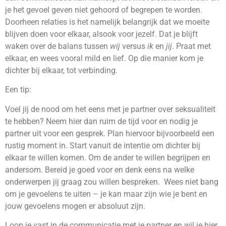
je het gevoel geven niet gehoord of begrepen te worden.
Doorheen relaties is het namelijk belangrijk dat we moeite
blijven doen voor elkaar, alsook voor jezelf. Dat je blijft
waken over de balans tussen
wij
versus
ik
en
jij
. Praat met
elkaar, en wees vooral mild en lief. Op die manier kom je
dichter bij elkaar, tot verbinding.
Een tip:
Voel jij de nood om het eens met je partner over seksualiteit
te hebben? Neem hier dan ruim de tijd voor en nodig je
partner uit voor een gesprek. Plan hiervoor bijvoorbeeld een
rustig moment in. Start vanuit de intentie om dichter bij
elkaar te willen komen. Om de ander te willen begrijpen en
andersom. Bereid je goed voor en denk eens na welke
onderwerpen jij graag zou willen bespreken. Wees niet bang
om je gevoelens te uiten – je kan maar zijn wie je bent en
jouw gevoelens mogen er absoluut zijn.
Loop je vast in de communicatie met je partner en wil je hier