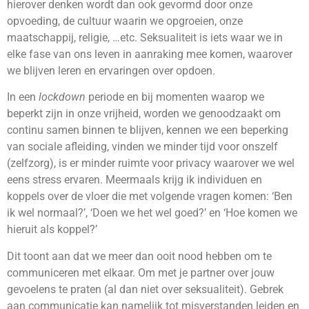
hierover denken wordt dan ook gevormd door onze
opvoeding, de cultuur waarin we opgroeien, onze
maatschappij, religie, …etc. Seksualiteit is iets waar we in
elke fase van ons leven in aanraking mee komen, waarover
we blijven leren en ervaringen over opdoen.
In een
lockdown
periode en bij momenten waarop we
beperkt zijn in onze vrijheid, worden we genoodzaakt om
continu samen binnen te blijven, kennen we een beperking
van sociale afleiding, vinden we minder tijd voor onszelf
(zelfzorg), is er minder ruimte voor privacy waarover we wel
eens stress ervaren. Meermaals krijg ik individuen en
koppels over de vloer die met volgende vragen komen: ‘Ben
ik wel normaal?’, ‘Doen we het wel goed?’ en ‘Hoe komen we
hieruit als koppel?’
Dit toont aan dat we meer dan ooit nood hebben om te
communiceren met elkaar. Om met je partner over jouw
gevoelens te praten (al dan niet over seksualiteit). Gebrek
aan communicatie kan namelijk tot misverstanden leiden en