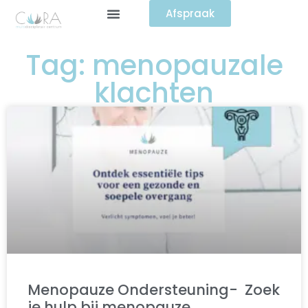
Afspraak
Tag: menopauzale
klachten
Menopauze Ondersteuning- Zoek
je hulp bij menopauze