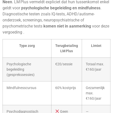
Neen
. LM Plus vermeldt expliciet dat hun tussenkomst enkel
geldt voor
psychologische begeleiding en mindfulness
.
Diagnostische testen zoals IQ-tests, ADHD/autisme-
onderzoek, screenings, neuropsychiatrische of
psychometrische tests
komen niet in aanmerking
voor deze
vergoeding .
Type zorg
Terugbetaling
Limiet
LM Plus
Psychologische
€20/sessie
Totaal max.
begeleiding
€160/jaar
(gesprekssessies)
Mindfulnesscursus
60% kostprijs
Gezamenlijk
max.
€160/jaar
Psychodiagnostisch
Geen
—