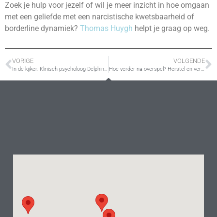
Zoek je hulp voor jezelf of wil je meer inzicht in hoe omgaan
met een geliefde met een narcistische kwetsbaarheid of
borderline dynamiek?
Thomas Huygh
helpt je graag op weg.
VORIGE
VOLGENDE
In de kijker: Klinisch psycholoog Delphine Teugels
Hoe verder na overspel? Herstel en vertrouwen na ontrouw