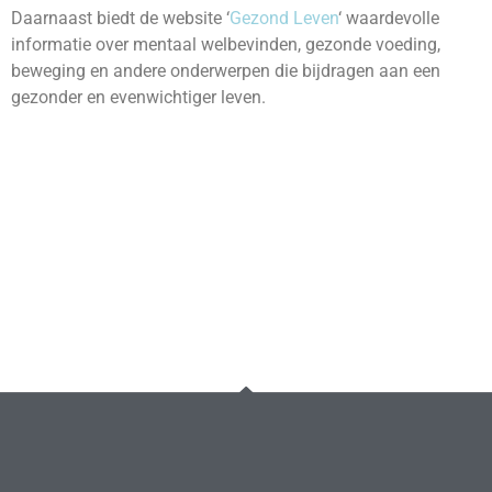
Daarnaast biedt de website ‘
Gezond Leven
‘ waardevolle
informatie over mentaal welbevinden, gezonde voeding,
beweging en andere onderwerpen die bijdragen aan een
gezonder en evenwichtiger leven.
mentaal welzijn schilde mentaal welzijn schoten mentaal
welzijn ekeren mentaal welzijn brasschaat mentaal welzijn
malle mentaal welzijn lille mentaal welzijn vorselaar mentaal
welzijn zandhoven mentaal welzijn ranst mentaal welzijn
brecht mentaal welzijn rijkevorsel mentaal welzijn vosselaar
mentaal welzijn wuustwezel mentaal welzijn zoersel
mentaal welzijn kapellen mentaal welzijn schoten mentaal
welzijn wijnegem